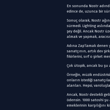
En sonunda Nostr adında,
edince de, uzunca bir sü
Sonuç olarak, Nostr ağınd
sürmedi. Lighting aslında
şey değil. Ancak Nostr üz
almak ve yapmak, aracısız
Adına Zap’lamak denen ya
sanatçının, artık dev şi
fikirlerini, sırf o şirket
Çok ütopik, ancak bu şu 
Örneğin, müzik endüstrisi
onların istediği sanatçıl
alanları. Hepsi, varoluşl
Ancak, Nostr destekli ge
ödensin. 1000 satoshi şu
emeklerinin karşılığını