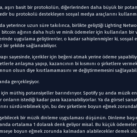
 aşırı basit bir protokolün, diğerlerinden daha büyük bir potan
redir bu protokolü destekleyen sosyal medya araçlarını kullanm
a yeterince uzun süre takılınca, birlikte geliştiği Lighting Net
 bitcoin ağının daha hızlı ve minik ödemeler için kullanılan bir
erinde uygulama geliştirenler, o kadar sahiplenmişler ki, sosyal e
 bir şekilde sağlanabiliyor.
pı sayesinde, içerikler için beğeni atmak yerine ödeme yapabiliy
rketlerle anlaşma yapıp, kazancının bi kısmını o şirketlere ver
 memnun olsun diye kısıtlamamasını ve değiştirmemesini sağlayabilen
anda gerçekleşiyor.
 için müthiş potansiyeller barındırıyor. Spotify şu anda müzik endü
ar onların istediği kadar para kazanabiliyorlar. Ya da görsel sanat
arını sürdürebilmek için, bu dev şirketlere boyun eğmek zorundal
lişebilecek bir müzik dinleme uygulaması düşünün. Dinleme başı
 anda ortalama 1 dolarak denk geliyor misal. Bu küçük ödemelerl
 kimseye boyun eğmek zorunda kalmadan alabilecekler demek olu