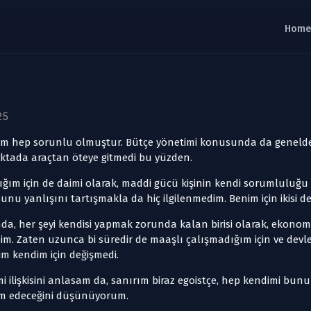
25
şkim hep sorunlu olmuştur. Bütçe yönetimi konusunda da geneld
oktada araçtan öteye gitmedi bu yüzden.
dığım için de daimi olarak, maddi gücü kişinin kendi sorumluluğ
unu yanlışını tartışmakla da hiç ilgilenmedim. Benim için ikisi 
a, her şeyi kendisi yapmak zorunda kalan birisi olarak, ekono
im. Zaten uzunca bi süredir de maaşlı çalışmadığım için ve devl
im kendim için değişmedi.
i ilişkisini anlasam da, sanırım biraz egoistçe, hep kendimi bu
am edeceğini düşünüyorum.