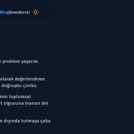
e problem yaşarım.
u olarak değerlendirme
de doğruydu çünkü.
minin toplumsal
et olgusuna inanan biri
nun dışında tutmaya çaba