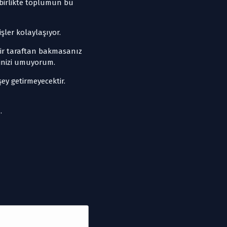
 birlikte toplumun bu
şler kolaylaşıyor.
bir taraftan bakmasanız
ğinizi umuyorum.
ey getirmeyecektir.
.