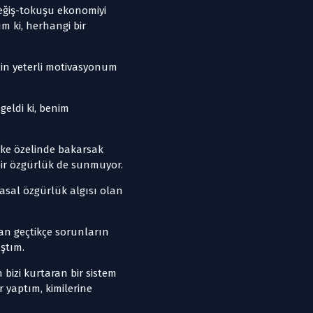
eğiş-tokuşu ekonomiyi
m ki, herhangi bir
çin yeterli motivasyonum
eldi ki, benim
 Ülke özelinde bakarsak
bir özgürlük de sunmuyor.
asal özgürlük algısı olan
man geçtikçe sorunların
aştım.
 bizi kurtaran bir sistem
r yaptım, kimilerine