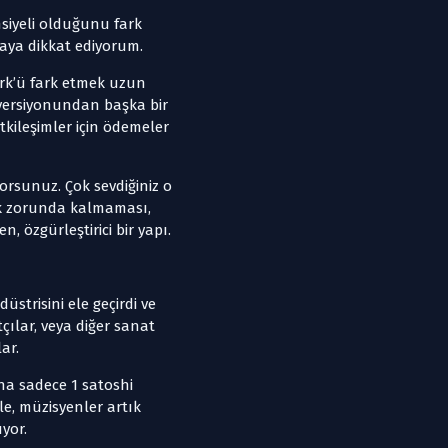
siyeli olduğunu fark
aya dikkat ediyorum.
work’ü fark etmek uzun
 versiyonundan başka bir
tkileşimler için ödemeler
orsunuz. Çok sevdiğiniz o
mek zorunda kalmaması,
, özgürleştirici bir yapı.
strisini ele geçirdi ve
çılar, veya diğer sanat
ar.
na sadece 1 satoshi
e, müzisyenler artık
yor.