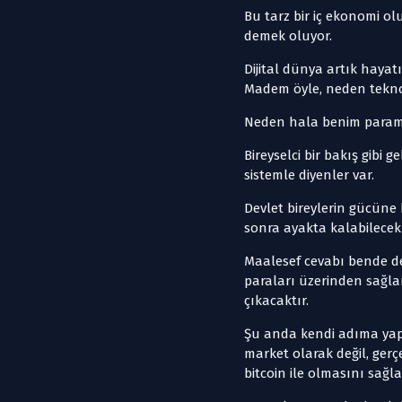
Bu tarz bir iç ekonomi ol
demek oluyor.
Dijital dünya artık hayat
Madem öyle, neden tekno
Neden hala benim param
Bireyselci bir bakış gibi 
sistemle diyenler var.
Devlet bireylerin gücüne
sonra ayakta kalabilecek d
Maalesef cevabı bende değ
paraları üzerinden sağla
çıkacaktır.
Şu anda kendi adıma yaptı
market olarak değil, gerç
bitcoin ile olmasını sağl