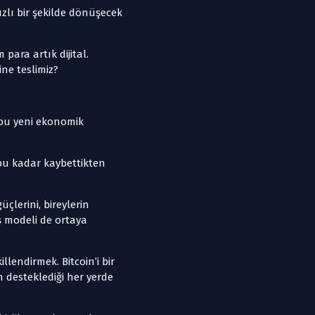
ızlı bir şekilde dönüşecek
para artık dijital.
ne teslimiz?
k bu yeni ekonomik
bu kadar kaybettikten
çlerini, bireylerin
ş modeli de ortaya
lendirmek. Bitcoin’i bir
n desteklediği her yerde