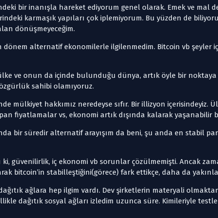
eki bir inanışla hareket ediyorum genel olarak. Emek ve mal d
ndeki karmaşık yapıları çok iplemiyorum. Bu yüzden de biliyoru
falan dönüşmeyeceğim.
 dönem alternatif ekonomilerle ilgilenmedim. Bitcoin vb şeyler i
ülke ve onun da içinde bulunduğu dünya, artık öyle bir noktaya g
 özgürlük sahibi olamıyoruz.
nde mülkiyet hakkımız neredeyse sıfır. Bir illizyon içerisindeyiz.
apan fiyatlamalar vs, ekonomi artık dışında kalarak yaşanabilir 
a bir süredir alternatif arayışım da beni, şu anda en stabil par
 ki, güvenilirlik, iç ekonomi vb sorunlar çözülmemişti. Ancak za
ak bitcoin’in stabilleştiğini(görece) fark ettikçe, daha da yakınl
 dağıtık ağlara hep ilgim vardı. Dev şirketlerin materyali olmaktan
llikle dağıtık sosyal ağları izledim uzunca süre. Kimileriyle testle