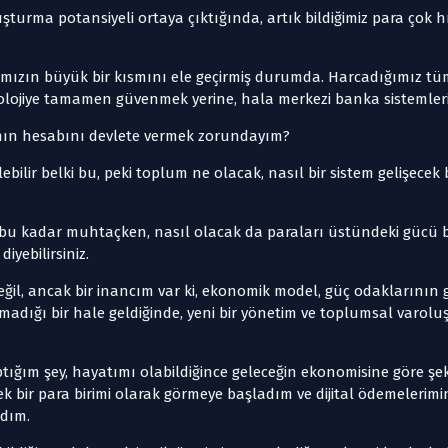
uşturma potansiyeli ortaya çıktığında, artık bildiğimiz para çok h
ımızın büyük bir kısmını ele geçirmiş durumda. Harcadığımız tüm 
lojiye tamamen güvenmek yerine, hala merkezi banka sistemleri
ın hesabını devlete vermek zorundayım?
gelebilir belki bu, peki toplum ne olacak, nasıl bir sistem gelişece
 bu kadar muhtaçken, nasıl olacak da paraları üstündeki gücü 
iyebilirsiniz.
il, ancak bir inancım var ki, ekonomik model, güç odaklarının gü
madığı bir hale geldiğinde, yeni bir yönetim ve toplumsal varolu
ğım şey, hayatımı olabildiğince geleceğin ekonomisine göre şekil
ek bir para birimi olarak görmeye başladım ve dijital ödemelerimi
adım.