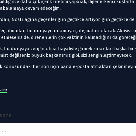
ldiğince daha çok içerik üretimi yaparak, diğer erkenci kuşlarla
e çabalamaya devam edeceğim.
dan, Nostr ağına geçenler gün geçtikçe artıyor, gün geçtikçe de i
geç olmadan bu dünyayı anlamaya çalışmaları olacak. Aktivist 
ul etmeseniz de, direnenlerin çok vaktinin kalmadığını da görece
k, bu dünyaya zengin olma hayaliyle girmek zarardan başka bir ş
ist değilseniz büyük başkanımız gibi, sizi zenginleştirmeyecek.
k konusundaki her soru için bana e-posta atmaktan çekinmeyin
.me