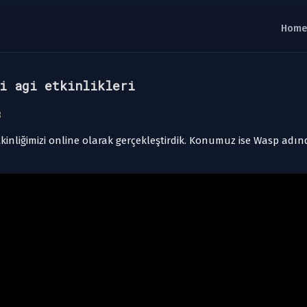
ci agi etkinlikleri
3
inliğimizi online olarak gerçekleştirdik. Konumuz ise Wasp adınd