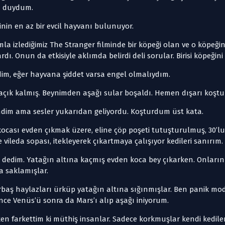
ü duydum.
in en az bir evcil hayvanı bulunuyor.
mla izlediğimiz The Stranger filminde bir köpeği olan ve o köpe
rdı. Onun da etkisiyle aklımda belirdi deli sorular. Birisi köpeğin
dim, eğer hayvana şiddet varsa engel olmalıydım.
 açık kalmış. Beynimden aşağı sular boşaldı. Hemen dışarı koşt
ndim ama sesler yukarıdan geliyordu. Koşturdum üst kata.
kocası evden çıkmak üzere, eline çöp poşeti tutuşturulmuş, 30’lu
 vileda sopası, itekleyerek çıkartmaya çalışıyor kedileri sanırım.
m dedim. Yatağın altına kaçmış evden koca bey çıkarken. Onların 
a saklamışlar.
rbaş haylazları ürküp yatağın altına sığınmışlar. Ben panik m
nce Venüs’ü sonra da Mars’ı alıp aşağı iniyorum.
n farkettim ki müthiş insanlar. Sadece korkmuşlar kendi kedileri