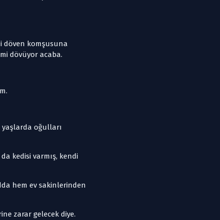
ğini döven komşusuna
i mi dövüyor acaba.
um.
 yaşlarda oğulları
da kedisi varmış, kendi
odda hem ev sakinlerinden
ne zarar gelecek diye.