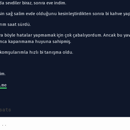
 sevdiler biraz, sonra eve indim.
sin sağ salim evde olduğunu kesinleştirdikten sonra bi kahve ya
rım saat sürdü.
nra böyle hatalar yapmamak için çok çabalıyordum. Ancak bu ya
mayınca kapanmama huyuna sahipmiş.
komşularımla hızlı bi tanışma oldu.
im.
.me