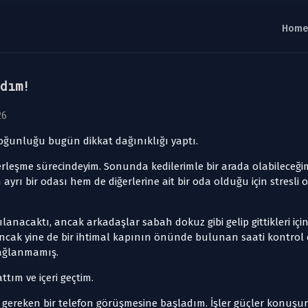
dım!
26
yoğunluğu bugün dikkat dağınıklığı yaptı.
erleşme sürecindeyim. Sonunda kedilerimle bir arada olabileceği
ayrı bir odası hem de diğerlerine ait bir oda olduğu için stresli 
anacaktı, ancak arkadaşlar sabah dokuz gibi gelip gittikleri iç
cak yine de bir ihtimal kapının önünde bulunan saati kontrol e
bağlanmamış.
tım ve içeri geçtim.
gereken bir telefon görüşmesine başladım. İşler güçler konuşu