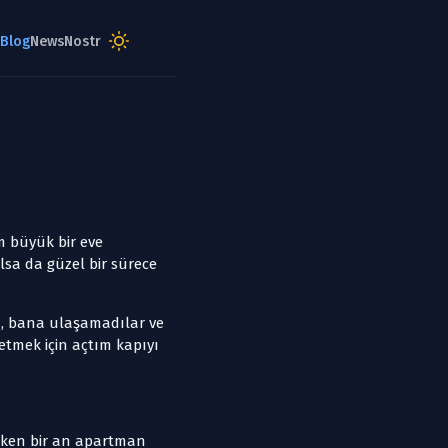
m büyük bir eve
olsa da güzel bir sürece
in, bana ulaşamadılar ve
tmek için açtım kapıyı
rken bir an apartman