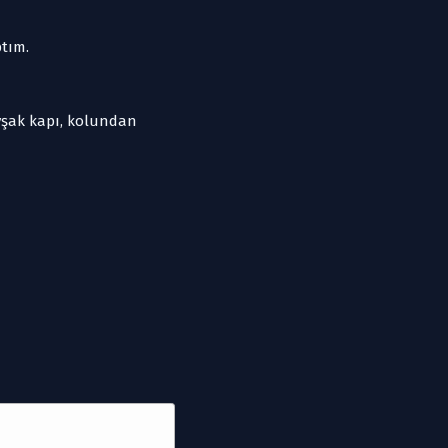
ptım.
vşak kapı, kolundan